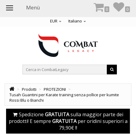
Menù
0
0
EUR
Italiano
>
Prodotti
>
PROTEZIONI
>
Tusah Guantini per Karate training senza pollice per kumite
Rossi Blu o Bianchi
ti
Spedizione
GRATUITA
sulla maggior parte dei
prodotti! E sempre
GRATUITA
per oridini superiori a
79,90€ !!