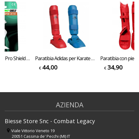
Paradenti Tusah Pro Shield Braces per Apparecchio
Paratibia Adidas per Karate Omologato WKF protezione per tibia adulto o bambino rosso o blu
44,00
34,90
€
€
AZIENDA
Biesse Store Snc - Combat Legacy
Viale Vittorio Veneto 19
20051 Cassina de' Pecchi (MI) IT