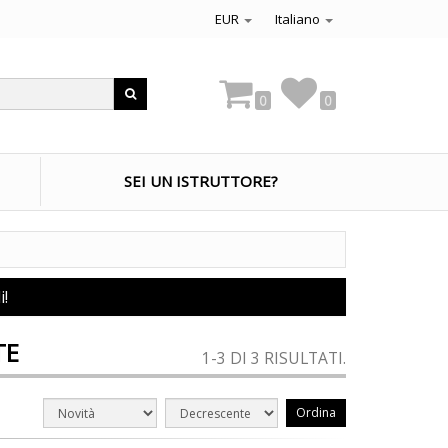
EUR
Italiano
0
0
SEI UN ISTRUTTORE?
i!
TE
1-3 DI 3 RISULTATI.
Ordina