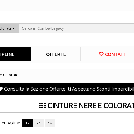
olorate
IPLINE
OFFERTE
CONTATTI
e Colorate
Consulta la Sezione Offerte, ti Aspettano Sconti Imperdibil
CINTURE NERE E COLORA
 per pagina:
12
24
48