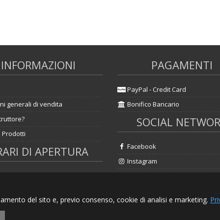
INFORMAZIONI
PAGAMENTI
PayPal - Credit Card
ni generali di vendita
Bonifico Bancario
truttore?
SOCIAL NETWO
 Prodotti
Facebook
ARI DI APERTURA
Instagram
- Venerdì 9.00 - 13.00 ; 14.30 -
abato 9.30 - 13.00
namento del sito e, previo consenso, cookie di analisi e marketing.
Pri