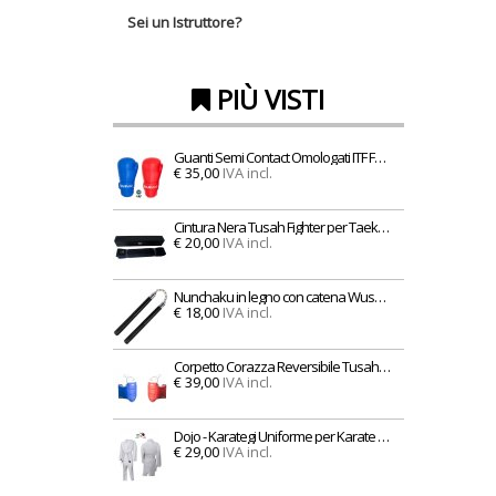
Sei un Istruttore?
PIÙ VISTI
Guanti Semi Contact Omologati ITF FUJIMAE per Taekwondo Approved Blu o Rossi
€ 35,00
IVA incl.
Cintura Nera Tusah Fighter per Taekwondo Karate e Judo con custodia Magnetica 100% Cotone di alta qualita
€ 20,00
IVA incl.
Nunchaku in legno con catena Wushu Kung-Fu Karate Arti marziali Kobudo Armi
€ 18,00
IVA incl.
Corpetto Corazza Reversibile Tusah per Taekwondo Omologato WT WTF per competizioni e allenamenti
€ 39,00
IVA incl.
Dojo - Karategi Uniforme per Karate Training per allenamento bambini e adulti per Karate
€ 29,00
IVA incl.