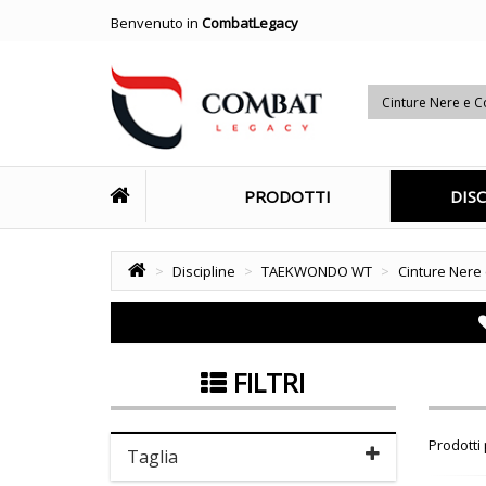
Benvenuto in
CombatLegacy
Cinture Nere e C
PRODOTTI
DISC
>
Discipline
>
TAEKWONDO WT
>
Cinture Nere 
FILTRI
Prodotti
Taglia