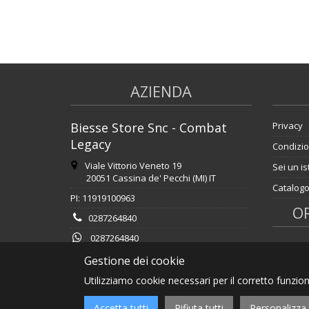
AZIENDA
Biesse Store Snc - Combat
Privacy
Legacy
Condizio
Viale Vittorio Veneto 19
Sei un is
20051 Cassina de' Pecchi (MI) IT
Catalogo
PI: 11919100963
OR
0287264840
0287264840
Lunedì 
biessestoresnc@pec.it
Gestione dei cookie
18.00 S
info@combatlegacy.it
Utilizziamo cookie necessari per il corretto funzio
www.combatlegacy.it
Accetta tutti
Rifiuta tutti
Personalizza