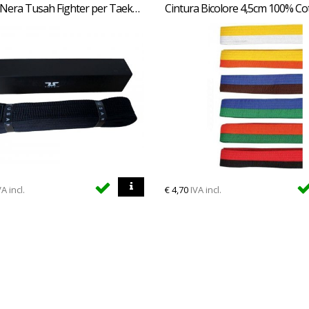
Cintura Nera Tusah Fighter per Taekwondo Karate e Judo con custodia Magnetica 100% Cotone di alta qualita
Cintura Bicolore 4,5cm 100% C
VA incl.
€
4,70
IVA incl.