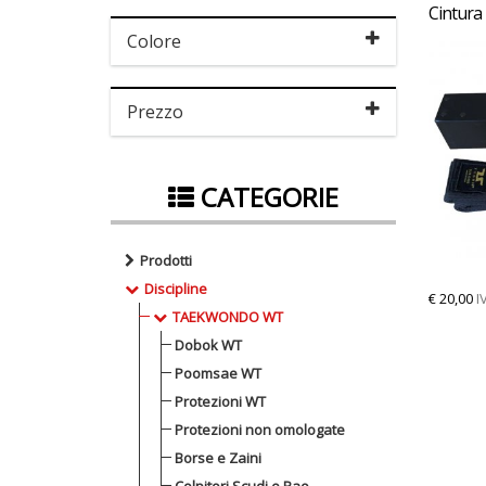
Colore
Prezzo
CATEGORIE
Prodotti
Discipline
€
20,00
I
TAEKWONDO WT
Dobok WT
Poomsae WT
Protezioni WT
Protezioni non omologate
Borse e Zaini