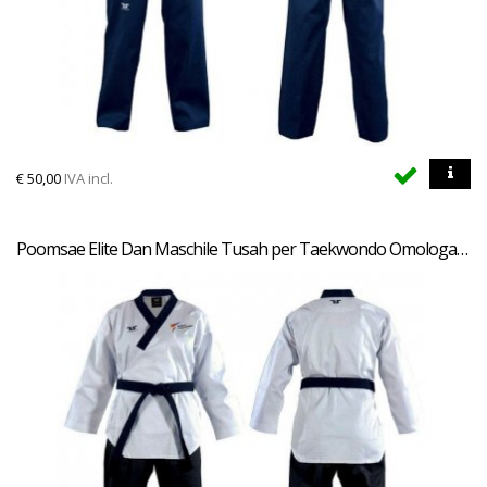
€
50,00
IVA incl.
Poomsae Elite Dan Maschile Tusah per Taekwondo Omologato WT per forme e competizioni