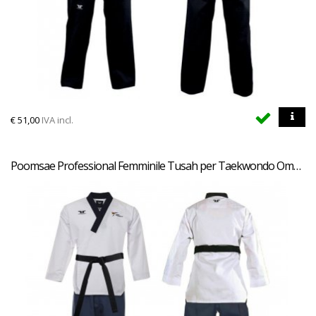
€
51,00
IVA incl.
Poomsae Professional Femminile Tusah per Taekwondo Omologato WT Made in Korea per forme e competizioni