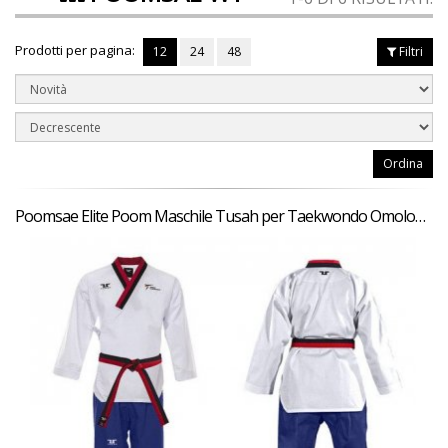
Prodotti per pagina:
12
24
48
Filtri
Ordina
Poomsae Elite Poom Maschile Tusah per Taekwondo Omologato WT per forme e competizioni