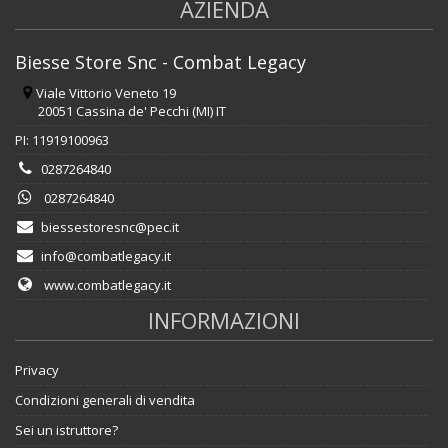
AZIENDA
Biesse Store Snc - Combat Legacy
Viale Vittorio Veneto 19
20051 Cassina de' Pecchi (MI) IT
PI: 11919100963
0287264840
0287264840
biessestoresnc@pec.it
info@combatlegacy.it
www.combatlegacy.it
INFORMAZIONI
Privacy
Condizioni generali di vendita
Sei un istruttore?