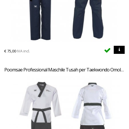
€
75,00
IVA incl.
Poomsae Professional Maschile Tusah per Taekwondo Omologato WT Made in Korea per forme e competizioni