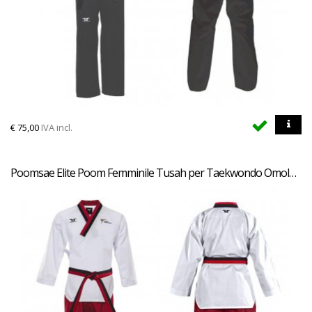
€
75,00
IVA incl.
Poomsae Elite Poom Femminile Tusah per Taekwondo Omologato WT per forme e competizioni