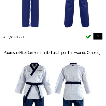
€
48,00
IVA incl.
Poomsae Elite Dan Femminile Tusah per Taekwondo Omologato WT per forme e competizioni