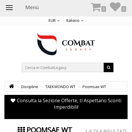
Menù
0
0
EUR
Italiano
>
Discipline
>
TAEKWONDO WT
>
Poomsae WT
Consulta la Sezione Offerte, ti Aspettano Sconti
Imperdibili!
POOMSAE WT
1-6 DI 6 RISULTATI.