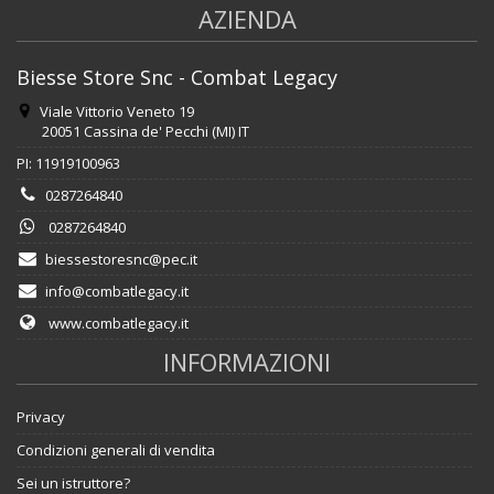
AZIENDA
Biesse Store Snc - Combat Legacy
Viale Vittorio Veneto 19
20051 Cassina de' Pecchi (MI) IT
PI: 11919100963
0287264840
0287264840
biessestoresnc@pec.it
info@combatlegacy.it
www.combatlegacy.it
INFORMAZIONI
Privacy
Condizioni generali di vendita
Sei un istruttore?