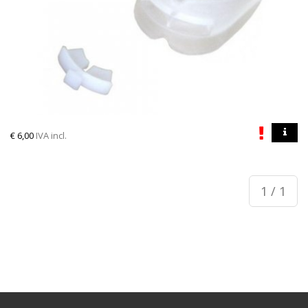
€
6,00
IVA incl.
1 / 1