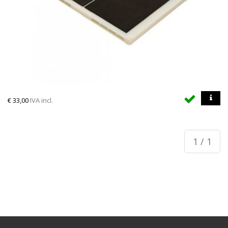
€
33,00
IVA incl.
1 / 1