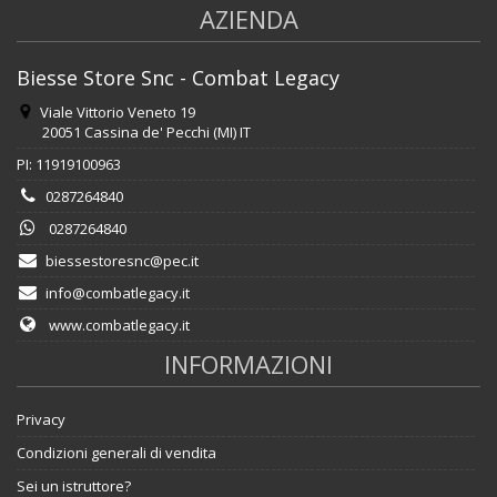
AZIENDA
Biesse Store Snc - Combat Legacy
Viale Vittorio Veneto 19
20051 Cassina de' Pecchi (MI) IT
PI: 11919100963
0287264840
0287264840
biessestoresnc@pec.it
info@combatlegacy.it
www.combatlegacy.it
INFORMAZIONI
Privacy
Condizioni generali di vendita
Sei un istruttore?