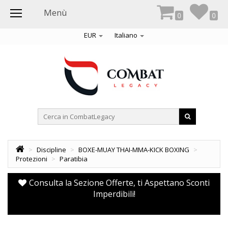
Menù
0
0
EUR
Italiano
>
Discipline
>
BOXE-MUAY THAI-MMA-KICK BOXING
>
Protezioni
>
Paratibia
Consulta la Sezione Offerte, ti Aspettano Sconti
Imperdibili!