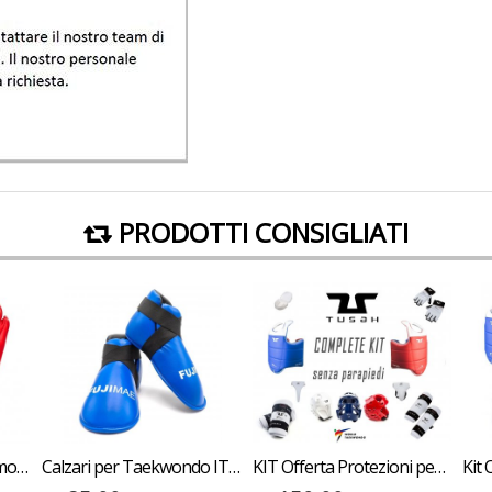
PRODOTTI CONSIGLIATI
Guanti Semi Contact Omologati ITF FUJIMAE per Taekwondo Approved Blu o Rossi
Calzari per Taekwondo ITF Approved FUJIMAE per allenamenti e competizioni
KIT Offerta Protezioni per Taekwondo Tusah Completo Omologato WT WTF