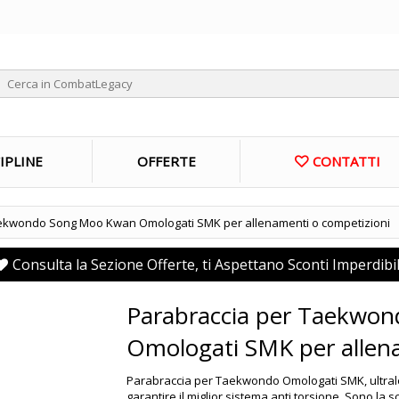
IPLINE
OFFERTE
CONTATTI
ekwondo Song Moo Kwan Omologati SMK per allenamenti o competizioni
Consulta la Sezione Offerte, ti Aspettano Sconti Imperdibil
Parabraccia per Taekwo
Omologati SMK per allen
Parabraccia per Taekwondo Omologati SMK, ultraleg
garantire il miglior sistema anti torsione. Sono la sc