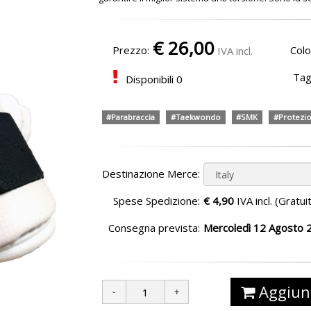
€
26,00
Prezzo:
Colo
IVA incl.
Tagl
Disponibili
0
#Parabraccia
#Taekwondo
#SMK
#Protezi
Destinazione Merce:
Spese Spedizione:
€ 4,90
IVA incl. (Gratui
Consegna prevista:
Mercoledì 12 Agosto 
Aggiun