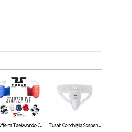
Kit Offerta Taekwondo Corpetto Parabraccia Paratibia Caschetto Tusah Omologato WT WTF
Tusah Conchiglia Sospensorio in Cotone per allenamento Karate, Taekwondo, Boxe bambini e adulti