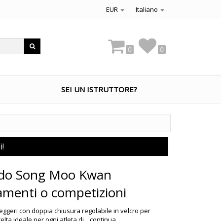
EUR
Italiano
0
0
SEI UN ISTRUTTORE?
i!
ndo Song Moo Kwan
amenti o competizioni
geri con doppia chiusura regolabile in velcro per
elta ideale per ogni atleta di...
continua