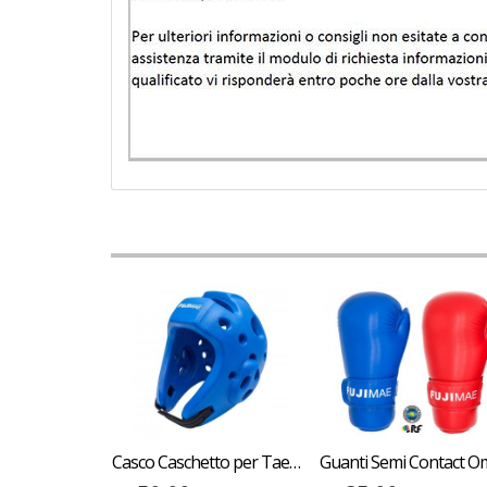
Sottoguanti Safe plus Nero AB715
Casco Caschetto per Taekwndo ITF FUJIMAE X-Shock Approvato Casco Omologato per allenamenti e competizioni bambino e adulto