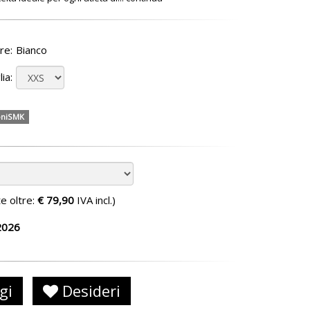
re:
Bianco
ia:
oniSMK
te oltre:
€ 79,90
IVA incl.)
2026
gi
Desideri