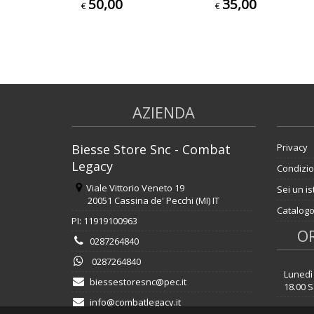
50,00
35,00
€
€
AZIENDA
Biesse Store Snc - Combat
Privacy
Legacy
Condizio
Viale Vittorio Veneto 19
Sei un is
20051 Cassina de' Pecchi (MI) IT
Catalogo
PI: 11919100963
OR
0287264840
0287264840
Lunedì 
biessestoresnc@pec.it
18.00 S
info@combatlegacy.it