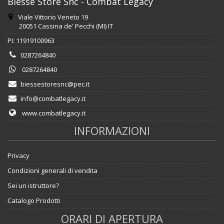
Biesse Store Snc - Combat Legacy
Viale Vittorio Veneto 19
20051 Cassina de' Pecchi (MI) IT
PI: 11919100963
0287264840
0287264840
biessestoresnc@pec.it
info@combatlegacy.it
www.combatlegacy.it
INFORMAZIONI
Privacy
Condizioni generali di vendita
Sei un istruttore?
Catalogo Prodotti
ORARI DI APERTURA