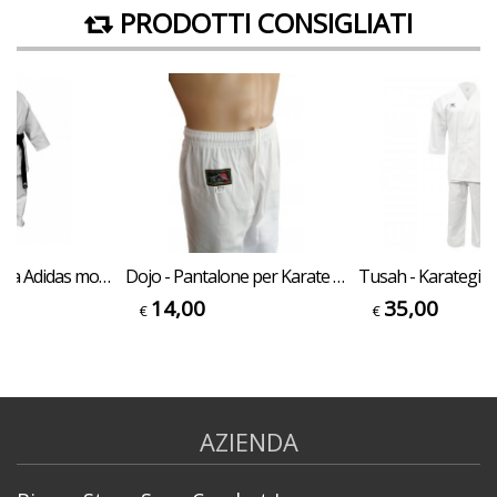
PRODOTTI CONSIGLIATI
Karategi per Kata Adidas modello Kigai Omologato WKF per allenamenti e competizioni adulto o bambino
Dojo - Pantalone per Karate Training
14,00
35,00
€
€
AZIENDA