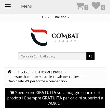
Menù
0
0
EUR
Italiano
>
Prodotti
>
UNIFORMI E DIVISE
>
Poomsae Elite Poom Maschile Tusah per Taekwondo
Omologato WT per forme e competizioni
ti
Spedizione
GRATUITA
sulla maggior parte dei
prodotti! E sempre
GRATUITA
per oridini superiori a
79,90€ !!