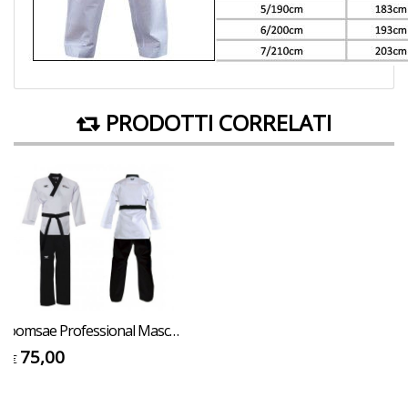
PRODOTTI CORRELATI
Poomsae Professional Maschile Tusah per Taekwondo Omologato WT Made in Korea per forme e competizioni
75,00
€