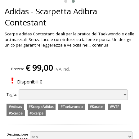
Adidas - Scarpetta Adibra
Contestant
Scarpe adidas Contestant ideali per la pratica del Taekwondo e delle
arti marziali. Senza lacci e con rinforzi su tallone e punta. Un design
unico per garantire leggerezza e velocità nei...
continua
€
99,00
IVA incl.
Prezzo:
Disponibili
0
Taglia:
#Adidas
#ScarpeAdidas
#Taekwondo
#Karate
#WTF
#Scarpe
#Scarpe
Destinazione
Merce: