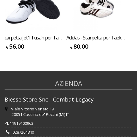
Scarpetta Jet1 Tusah per Taekwondo Karate ed Arti Marziali
Adidas - Scarpetta per Taekwondo Adi-Storm
56,00
80,00
€
€
AZIENDA
Biesse Store Snc - Combat Legacy
Viale Vittorio Veneto 19
20051 Cassina de' Pecchi (MI) IT
PI: 11919100963
0287264840