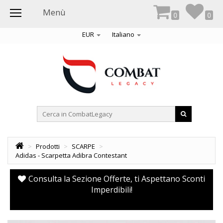
Menù
0
0
EUR
Italiano
>
Prodotti
>
SCARPE
>
Adidas - Scarpetta Adibra Contestant
Consulta la Sezione Offerte, ti Aspettano Sconti
Imperdibili!
pr