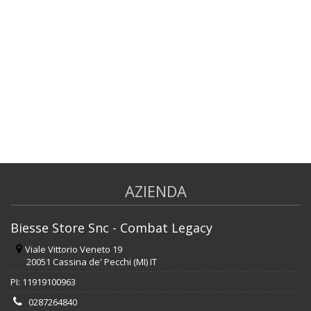
AZIENDA
Biesse Store Snc - Combat Legacy
Viale Vittorio Veneto 19
20051 Cassina de' Pecchi (MI) IT
PI: 11919100963
0287264840