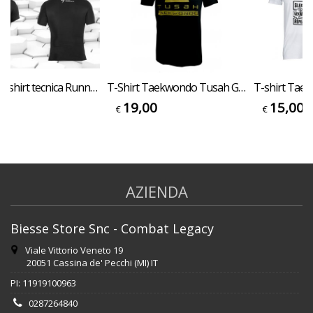
Tusah - T-shirt tecnica Runner con sistema DryTech traspirante Taekwondo
T-Shirt Taekwondo Tusah Gold Nera 100% Cotone WT WTF
00
19,00
15,00
€
€
AZIENDA
Biesse Store Snc - Combat Legacy
Viale Vittorio Veneto 19
20051 Cassina de' Pecchi (MI) IT
PI: 11919100963
0287264840